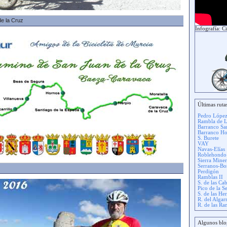
e la Cruz
Infografía: Cic
Últimas ruta
Pedro Lópe
Rambla de L
Barranco Sa
Barranco Ho
S. Burete
VAY
Navas-Elías
Roblehondo
Sierra Mine
Serranos-Bo
Perdigón
Ramblas II
S. de las Ca
Pico de la S
S. de las Her
R. del Algar
R. de las Ra
Algunos blo