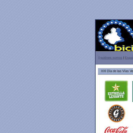
|
quiénes somos
|
Españ
XXI Día de las Vías V