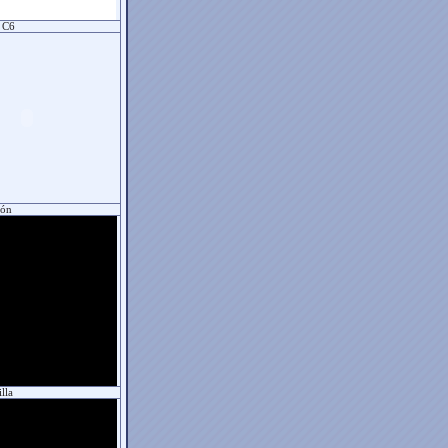
 C6
eón
lla