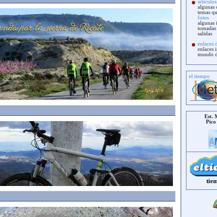
artículos
algunas 
temas q
fotos
algunas 
tomadas 
salidas
enlaces 
enlaces i
mundo de
el tiempo
z
Est. 
Pico
tie