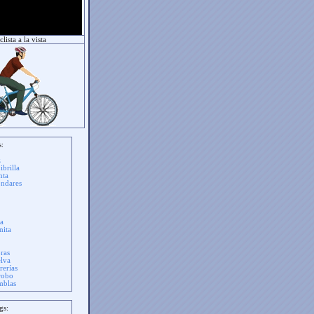
lista a la vista
s:
z
ibrilla
nta
ndares
ra
nita
bras
elva
rerías
robo
mblas
gs: