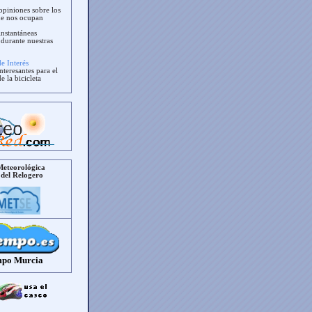
opiniones sobre los
ue nos ocupan
instantáneas
durante nuestras
de Interés
nteresantes para el
 la bicicleta
Meteorológica
 del Relogero
mpo Murcia