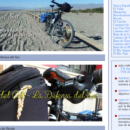
Sierra Espu
El Valle
Mazarrón
Revolcadore
Ricote
El Carche
Caminos de 
Las Vías Ve
Camino del 
Ruta de la L
Camino de S
Ruta de Don
Camino del 
Ruta de la Pl
El Río Segu
El Río Tajo
efensa del Sur
más vid
- VII dí
- VIII d
nuestras
todo de 
nuestra 
quienes
algunos 
rutas en 
algunas r
por la R
el resto
proyecto
presenta
iniciati
uso de la
a de Ricote