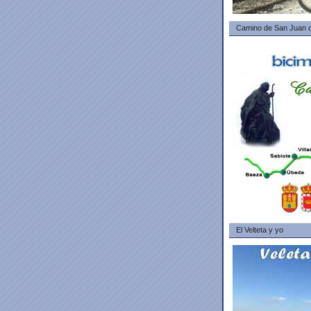
Camino de San Juan d
El Velteta y yo