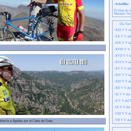
-AchoBike
El blog de 
Mariano Vic
Día Naci
-XXI V V de
-XX V V del
-XIX V V de
-XVIII V V 
-XVII V V d
-XVI V V de
-XV V V del
-XIV V V de
-XIII V V d
-XII V V de
-XI V V del
-X V V del 
-IX V V del
-VIII V V d
-VII V V de
Almería a Águilas por el Cabo de Gata