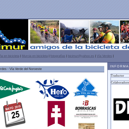
a en bicicleta
|
Murcia en bicicleta
|
fotografías
|
bicimur@yahoo.es
|
Vía Verdes
|
INFORM
erdes - Vía Verde del Noroeste
Traductor
Colaboradore