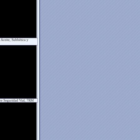
 Aceite, Subbética y
e Seguridad Vial, 7RM