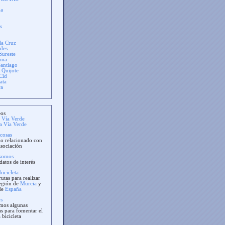
ña
s
la Cruz
rdes
Sureste
ana
antiago
 Quijote
Cid
ata
ra
eos
a Vía Verde
ía Vía Verde
 cosas
lo relacionado con
asociación
 somos
datos de interés
bicicleta
utas para realizar
egión de
Murcia
y
 de
España
s
mos algunas
vas para fomentar el
 bicicleta