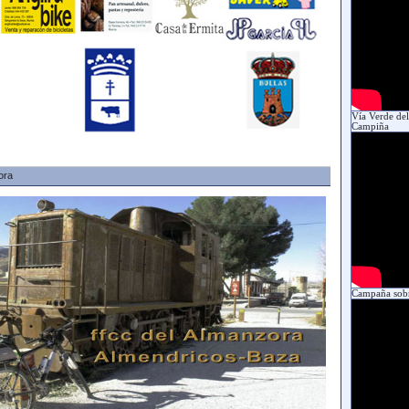
Vía Verde del
Campiña
ora
Campaña sobr