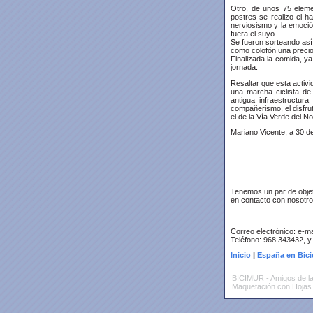
Otro, de unos 75 eleme
postres se realizo el h
nerviosismo y la emoció
fuera el suyo.
Se fueron sorteando así
como colofón una precios
Finalizada la comida, y
jornada.
Resaltar que esta activ
una marcha ciclista de
antigua infraestructura
compañerismo, el disfrut
el de la Vía Verde del N
Mariano Vicente, a 30 
Tenemos un par de objet
en contacto con nosotr
Correo electrónico: e-ma
Teléfono: 968 343432, y
Inicio
|
España en Bici
BICIMUR - Amigos de la 
Maquetación con Hojas