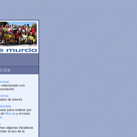
ACIÓN
 cosas
o relacionado con
sociación
somos
atos de interés
icicleta
utas para realizar por
n de
Murcia
y el resto
a
s
os algunas iniciativas
ntar el uso de la