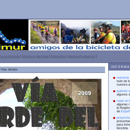
a en bicicleta
|
Murcia en bicicleta
|
fotografías
|
bicimur@yahoo.es
|
INFORM
s Vías Verdes
nuestras
todo de l
nuestra a
quienes 
algunos d
rutas en b
algunas r
la Regió
de
Españ
proyecto
presentam
para fome
bicicleta