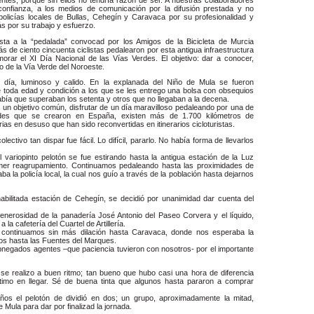
onfianza, a los medios de comunicación por la difusión prestada y no
policías locales de Bullas, Cehegín y Caravaca por su profesionalidad y
s por su trabajo y esfuerzo.
ta a la “pedalada” convocad por los Amigos de la Bicicleta de Murcia
s de ciento cincuenta ciclistas pedalearon por esta antigua infraestructura
orar el XI Día Nacional de las Vías Verdes. El objetivo: dar a conocer,
o de la Vía Verde del Noroeste.
 día, luminoso y calido. En la explanada del Niño de Mula se fueron
e toda edad y condición a los que se les entrego una bolsa con obsequios
ía que superaban los setenta y otros que no llegaban a la decena.
n objetivo común, disfrutar de un día maravilloso pedaleando por una de
rdes que se crearon en España, existen más de 1.700 kilómetros de
rias en desuso que han sido reconvertidas en itinerarios cicloturistas.
ectivo tan dispar fue fácil. Lo difícil, pararlo. No había forma de llevarlos
variopinto pelotón se fue estirando hasta la antigua estación de la Luz
imer reagrupamiento. Continuamos pedaleando hasta las proximidades de
a la policía local, la cual nos guío a través de la población hasta dejarnos
abilitada estación de Cehegín, se decidió por unanimidad dar cuenta del
 generosidad de la panadería José Antonio del Paseo Corvera y el líquido,
 la cafetería del Cuartel de Artillería.
 continuamos sin más dilación hasta Caravaca, donde nos esperaba la
rnos hasta las Fuentes del Marques.
bnegados agentes –que paciencia tuvieron con nosotros- por el importante
 se realizo a buen ritmo; tan bueno que hubo casi una hora de diferencia
último en llegar. Sé de buena tinta que algunos hasta pararon a comprar
os el pelotón de dividió en dos; un grupo, aproximadamente la mitad,
 Mula para dar por finalizad la jornada.