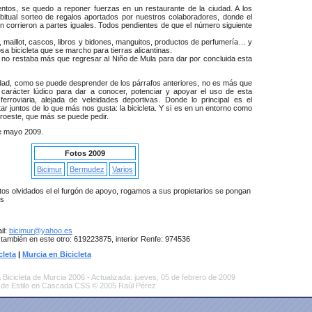
ntos, se quedo a reponer fuerzas en un restaurante de la ciudad. A los
abitual sorteo de regalos aportados por nuestros colaboradores, donde el
n corrieron a partes iguales. Todos pendientes de que el número siguiente
, maillot, cascos, libros y bidones, manguitos, productos de perfumería… y
a bicicleta que se marcho para tierras alicantinas.
a no restaba más que regresar al Niño de Mula para dar por concluida esta
idad, como se puede desprender de los párrafos anteriores, no es más que
 carácter lúdico para dar a conocer, potenciar y apoyar el uso de esta
 ferroviaria, alejada de veleidades deportivas. Donde lo principal es el
ar juntos de lo que más nos gusta: la bicicleta. Y si es en un entorno como
oroeste, que más se puede pedir.
de mayo 2009.
Fotos 2009
Bicimur
Bermudez
Varios
os olvidados el el furgón de apoyo, rogamos a sus propietarios se pongan
os
il:
bicimur@yahoo.es
 también en este otro: 619223875, interior Renfe: 974536
cleta
|
Murcia en Bicicleta
Bicicleta de Murcia 2006 - Actualizada:
jueves, 05 de febrero de 2009
 de Estilo en Cascada CSS © 2005 Raúl Pérez