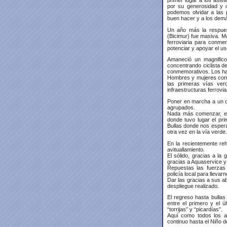
por su generosidad y c
podemos olvidar a las 
buen hacer y a los demá
Un año más la respues
(Bicimur) fue masiva. Má
ferroviaria para conmem
potenciar y apoyar el us
Amaneció un magnifico
concentrando ciclista d
conmemorativos. Los hab
Hombres y mujeres con u
las primeras vías ve
infraestructuras ferrovia
Poner en marcha a un col
agrupados.
Nada más comenzar, el 
donde tuvo lugar el pr
Bullas donde nos esperab
otra vez en la vía verde.
En la recientemente reh
avituallamiento.
El sólido, gracias a la
gracias a Aquaservice y a
Repuestas las fuerzas
policía local para lleva
Dar las gracias a sus a
despliegue realizado.
El regreso hasta bullas
entre el primero y el 
“torrijas” y “picardías”.
Aquí como todos los añ
continuo hasta el Niño de