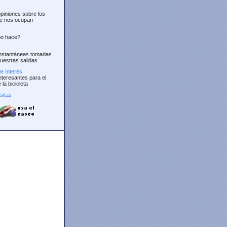
piniones sobre los
e nos ocupan
po hace?
instantáneas tomadas
uestras salidas
e Interés
nteresantes para el
la bicicleta
isitas