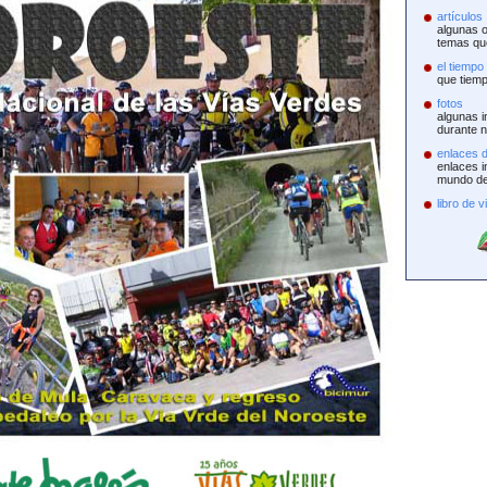
artículos
algunas o
temas qu
el tiempo
que tiem
fotos
algunas 
durante n
enlaces d
enlaces i
mundo de 
libro de v