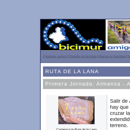
|
quiénes somos
|
España en bicicleta
|
Murcia en bicicleta
|
f
RUTA DE LA LANA
Primera Jornada: Almansa - A
Salir de
hay que 
cruzar l
extendid
terreno.
Comienza la Ruta de la Lana