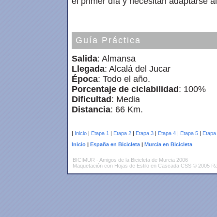
el primer día y necesitan adaptarse a
Guía Práctica
Salida
: Almansa
Llegada
: Alcalá del Jucar
Época
: Todo el año.
Porcentaje de ciclabilidad
: 100%
Dificultad
: Media
Distancia
: 66 Km.
|
Inicio
|
Etapa 1
|
Etapa 2
|
Etapa 3
|
Etapa 4
|
Etapa 5
|
Etapa
Inicio
|
España en Bicicleta
|
Murcia en Bicicleta
BICIMUR - Amigos de la Bicicleta de Murcia 2006
Maquetación con Hojas de Estilo en Cascada CSS © 2005 Ra