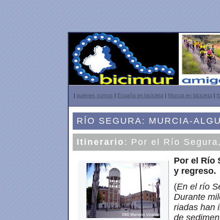
|
quiénes somos
|
España en bicicleta
|
Murcia en bicicleta
|
f
RÍO SEGURA: MURCIA-ALG
Itinerario
: Por el Río Segura
Por el Río 
y regreso.
(
En el río S
Durante mil
riadas han 
de sediment