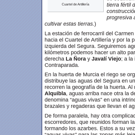
tierra férti
Cuartel de Artillería
construcció
progresiva 
cultivar estas tierras.
)
La estación de ferrocarril del Carmen 
hacia el Cuartel de Artillería y por l
izquierda del Segura. Seguiremos aguas 
kilómetros podemos hacer un alto par
derecha
La Ñora
y
Javalí Viejo
; a la
Contraparada.
En la huerta de Murcia el riego se or
distribuye las aguas del Segura en 
recorren la geografía de la huerta. A
Alquibla
, aguas arriba nace otra la d
denomina “aguas vivas” en una intrin
brazales y regaderas que llevan el ag
De forma paralela, hay otra complica
escorredores, que reunidos forman la
formando los azarbes. Estos a su vez
“aguas vivas” para las zonas más lej