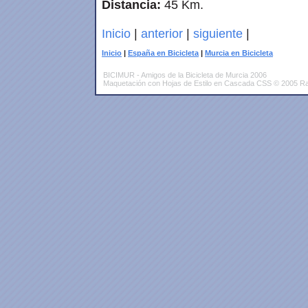
Distancia:
45 Km.
Inicio
|
anterior
|
siguiente
|
Inicio
|
España en Bicicleta
|
Murcia en Bicicleta
BICIMUR - Amigos de la Bicicleta de Murcia 2006
Maquetación con Hojas de Estilo en Cascada CSS © 2005 Ra